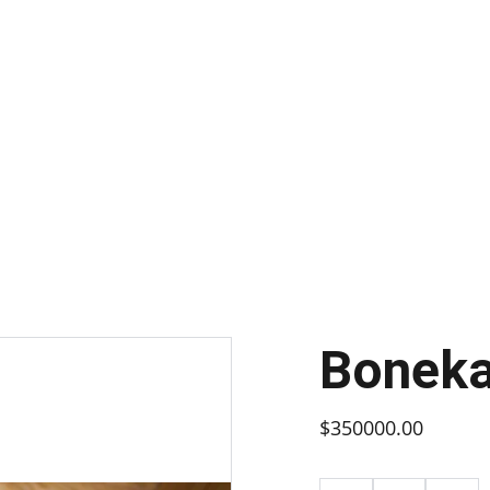
usat Boneka Estetik dan Koleksi Populer matildaco
Boneka
$350000.00